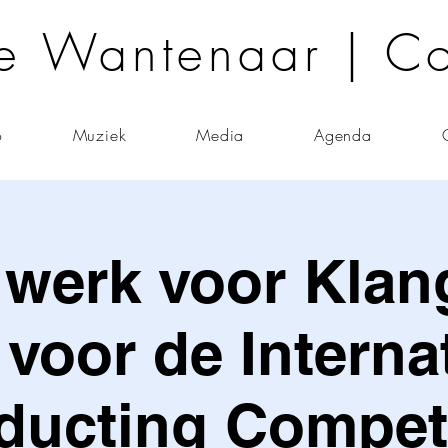
e Wantenaar | C
o
Muziek
Media
Agenda
 werk voor Klan
voor de Interna
ducting Competi