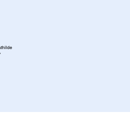
thilde
"