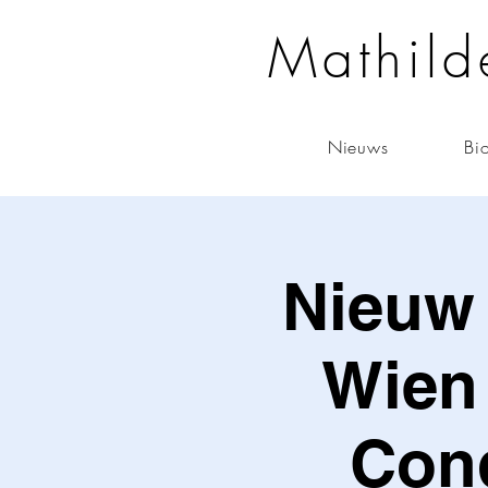
Mathild
Nieuws
Bi
Nieuw
Wien 
Con