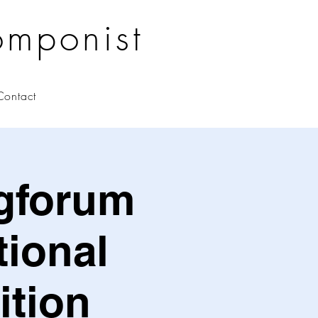
omponist
Contact
gforum
tional
tion