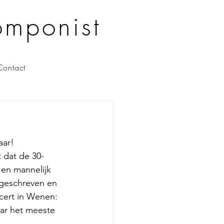
omponist
Contact
ar! 
t dat de 30-
en mannelijk 
 geschreven en 
ert in Wenen: 
ar het meeste 