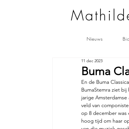
Mathild
Nieuws
Bi
11 dec 2023
Buma Cla
En de Buma Classica
BumaStemra ziet bij h
jarige Amsterdamse 
veld van componiste
op 8 december was e
hoog tijd om haar o
van die muziek gesc