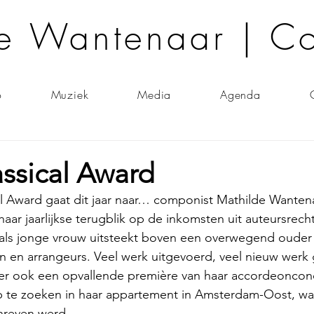
e Wantenaar | C
o
Muziek
Media
Agenda
ssical Award
l Award gaat dit jaar naar… componist Mathilde Wantena
aar jaarlijkse terugblik op de inkomsten uit auteursrech
als jonge vrouw uitsteekt boven een overwegend ouder 
n en arrangeurs. Veel werk uitgevoerd, veel nieuw werk
r ook een opvallende première van haar accordeonconc
p te zoeken in haar appartement in Amsterdam-Oost, wa
hreven werd.