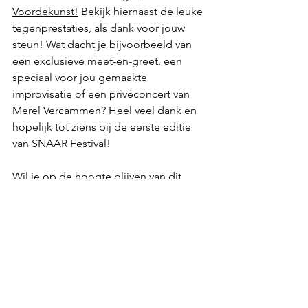
Voordekunst!
 Bekijk hiernaast de leuke 
tegenprestaties, als dank voor jouw 
steun! Wat dacht je bijvoorbeeld van 
een 
exclusieve meet-en-greet
, een 
speciaal voor jou gemaakte 
improvisatie
 of een 
privéconcert
 van 
Merel Vercammen? Heel veel dank en 
hopelijk tot ziens bij de eerste editie 
van SNAAR Festival!
Wil je op de hoogte blijven van dit 
project? Volg SNAAR Festival dan op 
Instagram
, 
Facebook
 en 
Twitter
, of 
schrijf je in voor de nieuwsbrief via 
onze 
website
! Kaarten voor SNAAR 
Festival kan je bestellen bij 
TivoliVredenburg
.